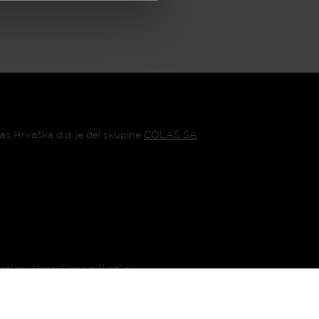
as Hrvaška d.d. je del skupine
COLAS SA
kotkov
Upravljanje piškotkov