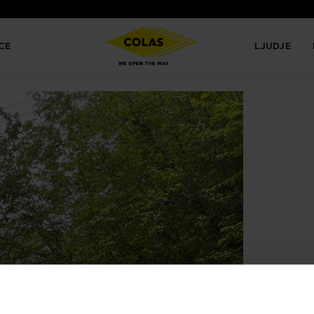
CE
LJUDJE