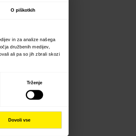
O piškotkih
dijev in za analize našega
ročja družbenih medijev,
ali ali pa so jih zbrali skozi
Trženje
Dovoli vse