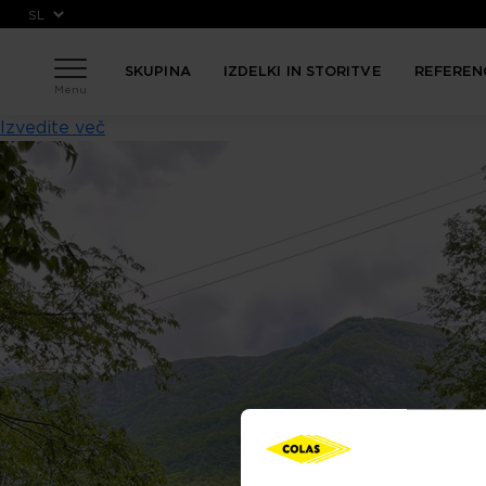
Skip to main content
SKUPINA
IZDELKI IN STORITVE
REFEREN
Menu
Izvedite več