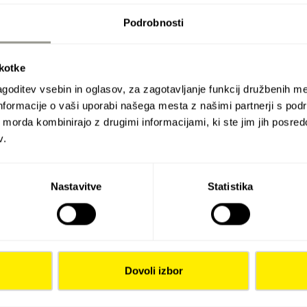
Podrobnosti
škotke
goditev vsebin in oglasov, za zagotavljanje funkcij družbenih me
nformacije o vaši uporabi našega mesta z našimi partnerji s pod
ih morda kombinirajo z drugimi informacijami, ki ste jim jih posredov
v.
Nastavitve
Statistika
Dovoli izbor