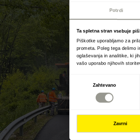
Potrdi
Ta spletna stran vsebuje pi
Piškotke uporabljamo za prila
prometa. Poleg tega delimo i
oglaševanja in analitike, ki j
vašo uporabo njihovih storite
Izbira
Zahtevano
soglasja
Zavrni