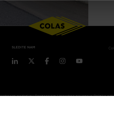
SLEDITE NAM
Col
zasebnosti podatkov
Dostopnost
Uporabne povezave
Politika piš
Copyright 2024 - Colas - Vse pravice pridržane