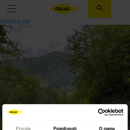
Saznajte više
Skoči na glavni sadržaj
Privola
Pojedinosti
O nama