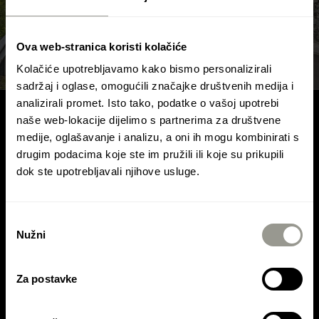
Ova web-stranica koristi kolačiće
Kolačiće upotrebljavamo kako bismo personalizirali
sadržaj i oglase, omogućili značajke društvenih medija i
analizirali promet. Isto tako, podatke o vašoj upotrebi
naše web-lokacije dijelimo s partnerima za društvene
medije, oglašavanje i analizu, a oni ih mogu kombinirati s
KONTAKTIRAJTE NAS
drugim podacima koje ste im pružili ili koje su prikupili
dok ste upotrebljavali njihove usluge.
Kontaktirajte Colas Hrvatska d.d.
Kontaktirajte Colas Mineral d.o.o.
Odabir
Nužni
pristanka
Kontaktirajte Asfalti Ptuj d.o.o.
Za postavke