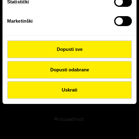
Statistički
Marketinški
Colas Hrvatska d.d. je dio
COLAS SA
grupacije
Dopusti sve
Dopusti odabrane
Footer menu
Pravne informacije
Uskrati
Politika privatnosti
Pristupačnost