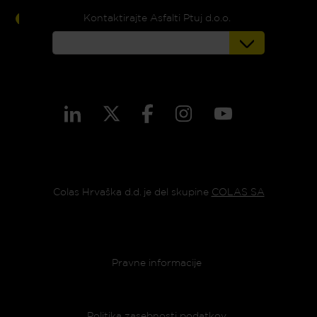
Kontaktirajte Asfalti Ptuj d.o.o.
Colas Hrvaška d.d. je del skupine
COLAS SA
Footer menu
Pravne informacije
Politika zasebnosti podatkov