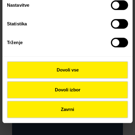
Nastavitve
2025
Statistika
Trženje
Dovoli vse
Dovoli izbor
Zavrni
KOMING D.O.O.