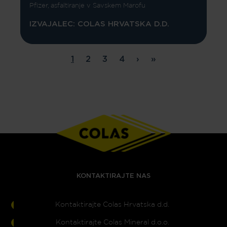
Pfizer, asfaltiranje v Savskem Marofu
IZVAJALEC: COLAS HRVATSKA D.D.
Pagination
1
2
3
4
›
»
Stran
Stran
Stran
Stran
Next page
Last page
KONTAKTIRAJTE NAS
Kontaktirajte Colas Hrvatska d.d.
Kontaktirajte Colas Mineral d.o.o.