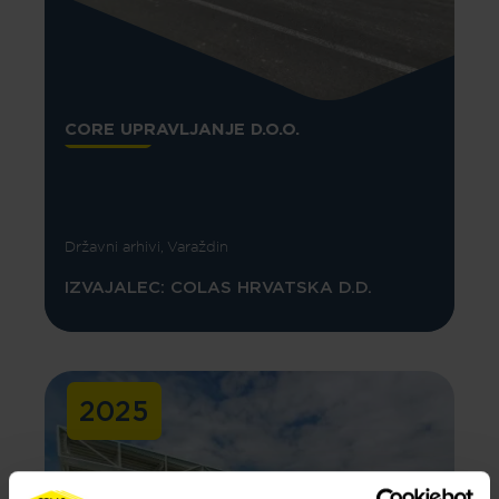
CORE UPRAVLJANJE D.O.O.
Državni arhivi, Varaždin
IZVAJALEC: COLAS HRVATSKA D.D.
2025