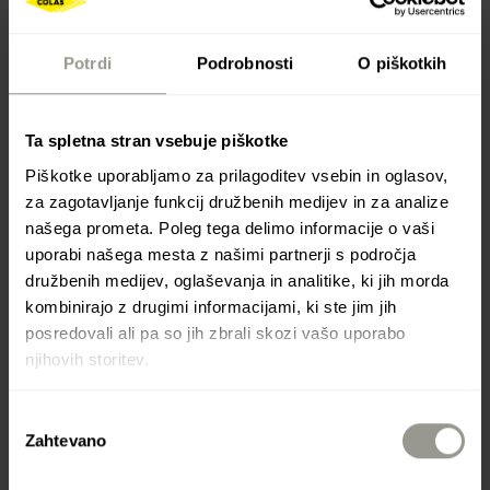
Potrdi
Podrobnosti
O piškotkih
Ta spletna stran vsebuje piškotke
Piškotke uporabljamo za prilagoditev vsebin in oglasov,
za zagotavljanje funkcij družbenih medijev in za analize
našega prometa. Poleg tega delimo informacije o vaši
uporabi našega mesta z našimi partnerji s področja
MEĐIMURJE PMP
družbenih medijev, oglaševanja in analitike, ki jih morda
kombinirajo z drugimi informacijami, ki ste jim jih
posredovali ali pa so jih zbrali skozi vašo uporabo
njihovih storitev.
Bencinska črpalka v Prelogu
Izbira
IZVAJALEC: COLAS HRVATSKA D.D.
Zahtevano
soglasja