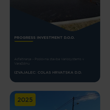
PROGRESS INVESTMENT D.O.O.
Asfaltiranje - Poslovna stavba Variosystems v
Varaždinu
IZVAJALEC: COLAS HRVATSKA D.D.
2025