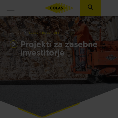
Breadcrumb
Domov
Zasebni investitorji
Projekti za zasebne
investitorje