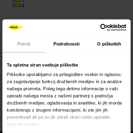
2024
Odsek avtoceste A11 je
prevozen
Potrdi
Podrobnosti
O piškotkih
Projekt Colas Hrvatska d.d. in Geotehnika:
Končana izgradnja odseka avtoceste A11 od
Ta spletna stran vsebuje piškotke
Lekenika do priključka Sisak (Investitor: Hrvatske
Piškotke uporabljamo za prilagoditev vsebin in oglasov,
autoceste d.o.o.).
za zagotavljanje funkcij družbenih medijev in za analize
našega prometa. Poleg tega delimo informacije o vaši
Od prejšnjega tedna, od 22. oktobra 2024 je
uporabi našega mesta z našimi partnerji s področja
odsek odprt za promet.
družbenih medijev, oglaševanja in analitike, ki jih morda
kombinirajo z drugimi informacijami, ki ste jim jih
posredovali ali pa so jih zbrali skozi vašo uporabo
njihovih storitev.