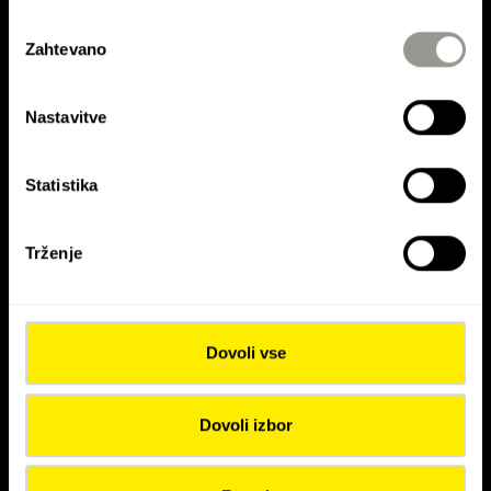
Izbira
Zahtevano
soglasja
KONTAKTIRAJTE NAS
Nastavitve
Kontaktirajte Colas Hrvatska d.d.
Statistika
Kontaktirajte Colas Mineral d.o.o.
Kontaktirajte Asfalti Ptuj d.o.o.
Trženje
Dovoli vse
Dovoli izbor