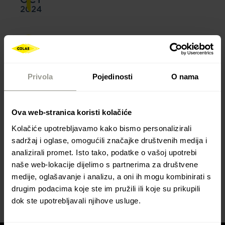
2024
Dionica autoceste A11
otvorena za promet
Privola
Pojedinosti
O nama
Projekt Colas Hrvatska d.d. i Geotehnika:
Završena izgradnja dionice autoceste A11 od
Ova web-stranica koristi kolačiće
Lekenika do čvora Sisak (Investitor: Hrvatske
Kolačiće upotrebljavamo kako bismo personalizirali
autoceste d.o.o.).
sadržaj i oglase, omogućili značajke društvenih medija i
analizirali promet. Isto tako, podatke o vašoj upotrebi
Od prošlog tjedna, 22. listopada 2024. dionica je
naše web-lokacije dijelimo s partnerima za društvene
otvorena za promet.
medije, oglašavanje i analizu, a oni ih mogu kombinirati s
drugim podacima koje ste im pružili ili koje su prikupili
dok ste upotrebljavali njihove usluge.