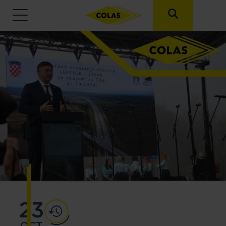
Skoči na glavni sadržaj
23
OCT