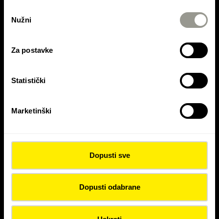
Odabir
Nužni
pristanka
KONTAKTIRAJTE NAS
Za postavke
Kontaktirajte Colas Hrvatska d.d.
Statistički
Kontaktirajte Colas Mineral d.o.o.
Kontaktirajte Asfalti Ptuj d.o.o.
Marketinški
Dopusti sve
Dopusti odabrane