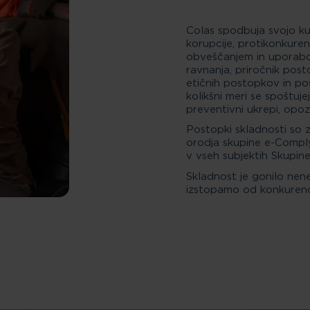
Colas spodbuja svojo ku
korupcije, protikonkuren
obveščanjem in uporabo e
ravnanja, priročnik post
etičnih postopkov in po
kolikšni meri se spoštuje
preventivni ukrepi, opozo
Postopki skladnosti so zd
orodja skupine e-Compl
v vseh subjektih Skupine
Skladnost je gonilo nen
izstopamo od konkuren