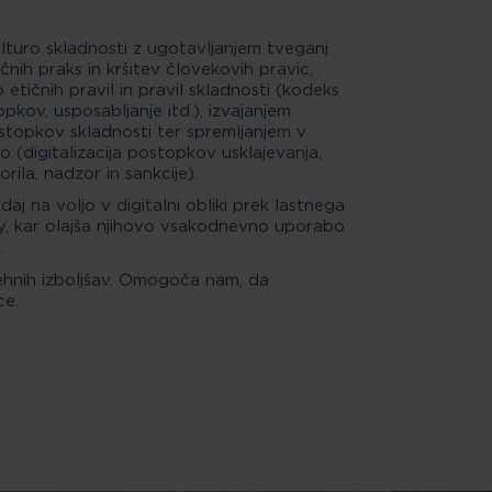
lturo skladnosti z ugotavljanjem tveganj
čnih praks in kršitev človekovih pravic,
tičnih pravil in pravil skladnosti (kodeks
opkov, usposabljanje itd.), izvajanjem
stopkov skladnosti ter spremljanjem v
jo (digitalizacija postopkov usklajevanja,
rila, nadzor in sankcije).
aj na voljo v digitalni obliki prek lastnega
y, kar olajša njihovo vsakodnevno uporabo
.
ehnih izboljšav. Omogoča nam, da
ce.