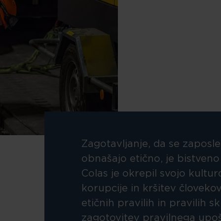
Zagotavljanje, da se zaposle
obnašajo etično, je bistven
Colas je okrepil svojo kultu
korupcije in kršitev človek
etičnih pravilih in pravilih 
zagotovitev pravilnega upo