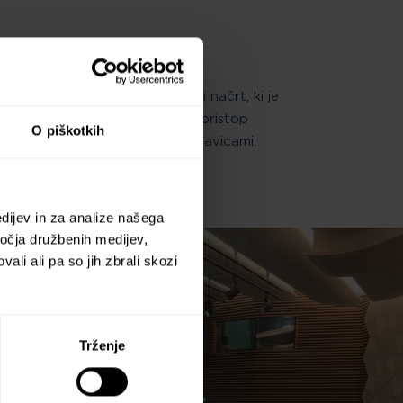
ga tveganja se pripravi akcijski načrt, ki je
subjektu. Leta 2022 je bil ta pristop
O piškotkih
ganj, povezanih s človekovimi pravicami.
dijev in za analize našega
ročja družbenih medijev,
ali ali pa so jih zbrali skozi
Trženje