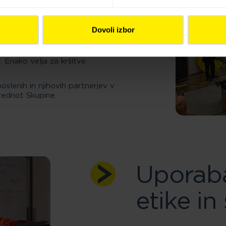
nosti ter razvoju orodij in
u uvedbe se na vseh ravneh
 komunikacijske kampanje.
Dovoli izbor
 korupcije ali protikonkurenčnega
spodarska in finančna tveganja
. Enako velja za kršitve
slenih in njihovih partnerjev v
vrednot Skupine.
Uporab
etike in