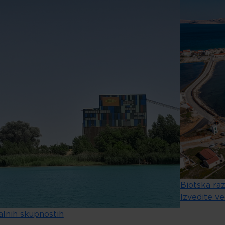
Biotska raz
Izvedite ve
kalnih skupnostih