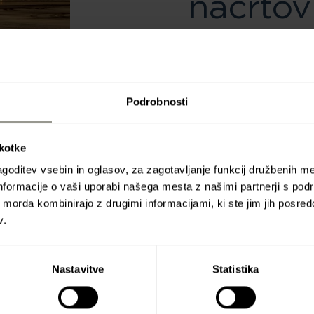
načrtov
Po kartiranju korupcijske
prilagojen posameznemu 
Podrobnosti
prilagojen za kritje tve
škotke
goditev vsebin in oglasov, za zagotavljanje funkcij družbenih me
nformacije o vaši uporabi našega mesta z našimi partnerji s pod
ih morda kombinirajo z drugimi informacijami, ki ste jim jih posredov
e pravil
v.
avnanja
Nastavitve
Statistika