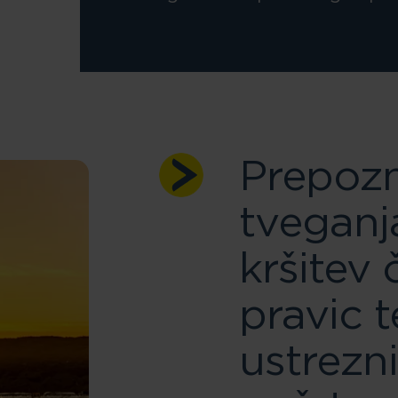
Prepoz
tveganj
kršitev
pravic t
ustrezni