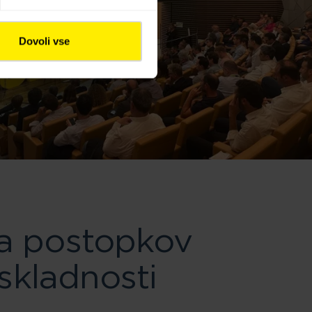
Dovoli vse
a postopkov
 skladnosti