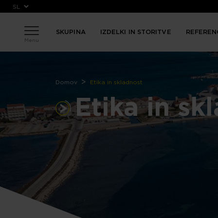
Skip to main content
SKUPINA
IZDELKI IN STORITVE
REFEREN
Menu
Breadcrumb
Domov
Etika in skladnost
Etika in sk