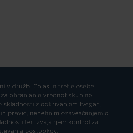
ni v družbi Colas in tretje osebe
o za ohranjanje vrednot skupine.
ro skladnosti z odkrivanjem tveganj
ovih pravic, nenehnim ozaveščanjem o
skladnosti ter izvajanjem kontrol za
števanja postopkov.