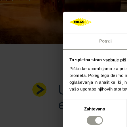
Potrdi
Ta spletna stran vsebuje pi
Piškotke uporabljamo za prila
prometa. Poleg tega delimo i
oglaševanja in analitike, ki j
Upoštevanj
vašo uporabo njihovih storite
etičnega r
Izbira
Zahtevano
soglasja