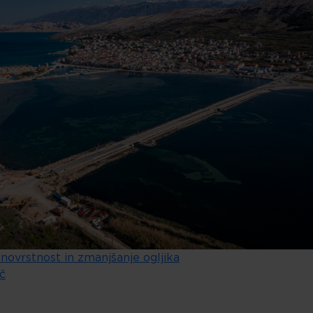
novrstnost in zmanjšanje ogljika
č