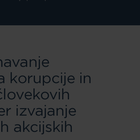
navanje
a korupcije in
 človekovih
er izvajanje
h akcijskih