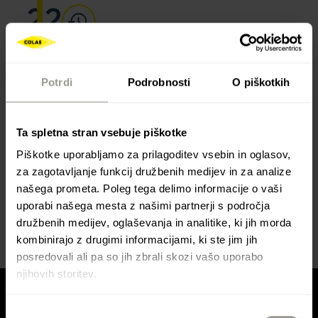
22
NOV
2024
Potrdi
Podrobnosti
O piškotkih
Sneg na gradbišču
Ta spletna stran vsebuje piškotke
❄️Te dni je sneg Hrvaško spremenil v belo ❄️
Piškotke uporabljamo za prilagoditev vsebin in oglasov,
Lahko si ogledate razglednico iz Ličko-senjske
za zagotavljanje funkcij družbenih medijev in za analize
županije, z gradbišča Kurjak - Gornja Ploča, PC
našega prometa. Poleg tega delimo informacije o vaši
Jug, Colas Hrvaška.
uporabi našega mesta z našimi partnerji s področja
družbenih medijev, oglaševanja in analitike, ki jih morda
kombinirajo z drugimi informacijami, ki ste jim jih
posredovali ali pa so jih zbrali skozi vašo uporabo
njihovih storitev.
Izbira