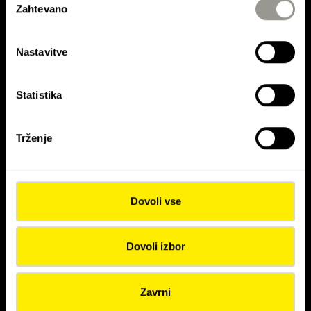
Zahtevano
KONTAKTIRAJTE NAS
soglasja
Kontaktirajte Colas Hrvatska d.d.
Nastavitve
Kontaktirajte Colas Mineral d.o.o.
Statistika
Kontaktirajte Asfalti Ptuj d.o.o.
Trženje
Dovoli vse
Dovoli izbor
Colas Hrvaška d.d. je del skupine
COLAS SA
Zavrni