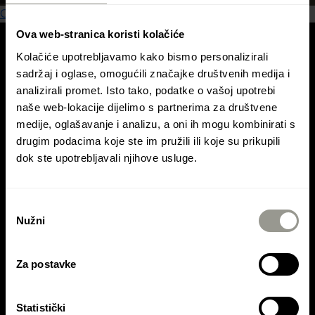
OTKRIJTE NAŠE PROIZVODE
Ova web-stranica koristi kolačiće
Kolačiće upotrebljavamo kako bismo personalizirali
sadržaj i oglase, omogućili značajke društvenih medija i
KONTAKTIRAJTE NAS
analizirali promet. Isto tako, podatke o vašoj upotrebi
naše web-lokacije dijelimo s partnerima za društvene
Kontaktirajte Colas Hrvatska d.d.
medije, oglašavanje i analizu, a oni ih mogu kombinirati s
drugim podacima koje ste im pružili ili koje su prikupili
Kontaktirajte Colas Mineral d.o.o.
dok ste upotrebljavali njihove usluge.
Kontaktirajte Asfalti Ptuj d.o.o.
Odabir
Nužni
pristanka
Za postavke
Statistički