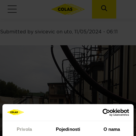
Submitted by
sivicevic
on
uto, 11/05/2024 - 06:11
Skoči na glavni sadržaj
Privola
Pojedinosti
O nama