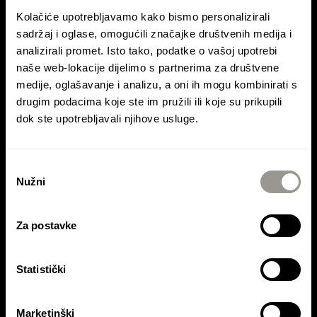
Kolačiće upotrebljavamo kako bismo personalizirali
sadržaj i oglase, omogućili značajke društvenih medija i
KONTAKTIRAJTE NAS
analizirali promet. Isto tako, podatke o vašoj upotrebi
naše web-lokacije dijelimo s partnerima za društvene
medije, oglašavanje i analizu, a oni ih mogu kombinirati s
Kontaktirajte Colas Hrvatska d.d.
drugim podacima koje ste im pružili ili koje su prikupili
Kontaktirajte Colas Mineral d.o.o.
dok ste upotrebljavali njihove usluge.
Kontaktirajte Asfalti Ptuj d.o.o.
Odabir
Nužni
pristanka
Za postavke
Statistički
Colas Hrvatska d.d. je dio
COLAS SA
grupacije
Marketinški