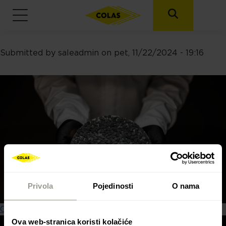
Submitted by
saleadmin
on
pet, 11/22/2024 - 19:16
Skoči na glavni sadržaj
Privola
Pojedinosti
O nama
OTKRIJTE NAŠE PROIZVODE
Ova web-stranica koristi kolačiće