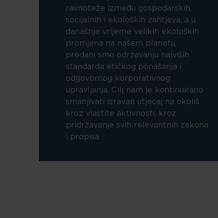
ravnoteže između gospodarskih,
socijalnih i ekoloških zahtjeva, a u
današnje vrijeme velikih ekoloških
promjena na našem planetu,
predani smo održavanju najviših
standarda etičkog ponašanja i
odgovornog korporativnog
upravljanja. Cilj nam je kontinuirano
smanjivati izravan utjecaj na okoliš
kroz vlastite aktivnosti, kroz
pridržavanje svih relevantnih zakona
i propisa.
Skoči na glavni sadržaj