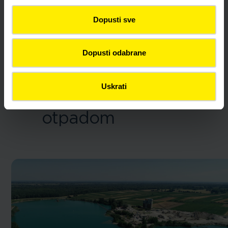
prihvatljive tehnologije i procesi te se trudimo
preventivnim mjerama poboljšati rezultate zaštite
Dopusti sve
okoliša.
Dopusti odabrane
Uskrati
Gospodarenje
otpadom