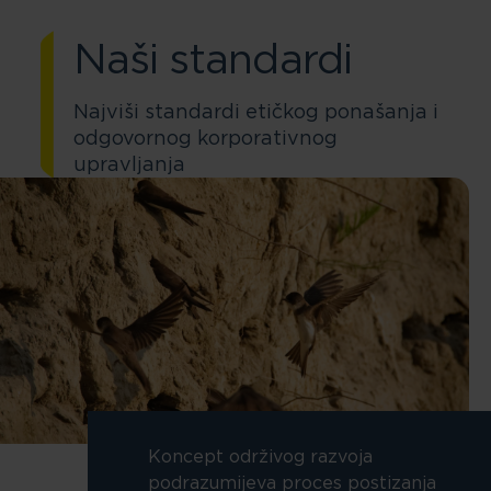
Naši standardi
Najviši standardi etičkog ponašanja i
odgovornog korporativnog
upravljanja
Koncept održivog razvoja
podrazumijeva proces postizanja