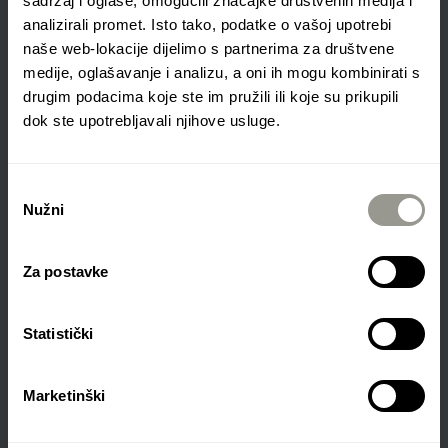
sadržaj i oglase, omogućili značajke društvenih medija i
utvrđivanje i stalnu analizu značajnih aspekata i
analizirali promet. Isto tako, podatke o vašoj upotrebi
utjecaja na okoliš u domeni poslovanja,
naše web-lokacije dijelimo s partnerima za društvene
medije, oglašavanje i analizu, a oni ih mogu kombinirati s
stalno usklađivanje s važećim zakonima i
drugim podacima koje ste im pružili ili koje su prikupili
podzakonskim propisima,
dok ste upotrebljavali njihove usluge.
poduzimanje odgovarajućih mjera za smanjenje
mogućih štetnih utjecaja na okoliš,
Odabir
Nužni
pristanka
stalno poboljšanje i prevenciju štetnih utjecaja na
okoliš.
Za postavke
Kako bi se navedena politika ostvarila, Colas
Statistički
Hrvatska vodi brigu o stalnom osposobljavanju
zaposlenika s ciljem razvijanja stručnosti i svijesti o
zaštiti okoliša, a brinemo i o neizravnom utjecaju
Marketinški
koji se ostvaruje aktivnostima naših dobavljača i
poslovnih partnera. Uvode se nove, ekološki