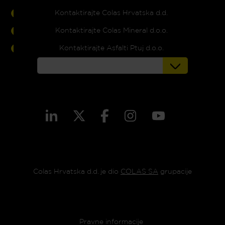
Kontaktirajte Colas Hrvatska d.d.
Kontaktirajte Colas Mineral d.o.o.
Kontaktirajte Asfalti Ptuj d.o.o.
Colas Hrvatska d.d. je dio
COLAS SA
grupacije
Footer menu
Pravne informacije