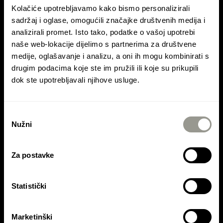
Kolačiće upotrebljavamo kako bismo personalizirali
sadržaj i oglase, omogućili značajke društvenih medija i
KONTAKTIRAJTE NAS
analizirali promet. Isto tako, podatke o vašoj upotrebi
naše web-lokacije dijelimo s partnerima za društvene
Kontaktirajte Colas Hrvatska d.d.
medije, oglašavanje i analizu, a oni ih mogu kombinirati s
drugim podacima koje ste im pružili ili koje su prikupili
Kontaktirajte Colas Mineral d.o.o.
dok ste upotrebljavali njihove usluge.
Kontaktirajte Asfalti Ptuj d.o.o.
Odabir
Nužni
pristanka
Za postavke
Statistički
Colas Hrvatska d.d. je dio
COLAS SA
grupacije
Marketinški