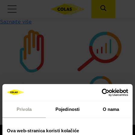
Saznajte više
Skoči na glavni sadržaj
Privola
Pojedinosti
O nama
Ova web-stranica koristi kolačiće