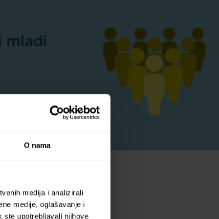
O nama
enih medija i analizirali
ene medije, oglašavanje i
k ste upotrebljavali njihove