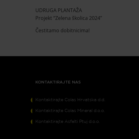
UDRUGA PLANTAŽA
Projekt “Zelena školica 2024”
Čestitamo dobitnicima!
KONTAKTIRAJTE NAS
Kontaktirajte Colas Hrvatska d.d.
Kontaktirajte Colas Mineral d.o.o.
Kontaktirajte Asfalti Ptuj d.o.o.