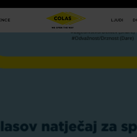
ENCE
LJUDI
D