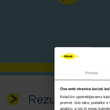
Privola
Ova web-stranica koristi kol
Rezultati natje
Kolačiće upotrebljavamo kako 
promet. Isto tako, podatke o 
analizu, a oni ih mogu kombini