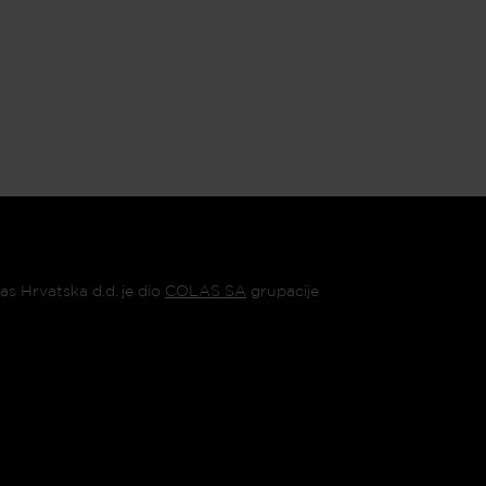
as Hrvatska d.d. je dio
COLAS SA
grupacije