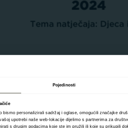
Pojedinosti
05
ačiće
čaja za
JUN
bismo personalizirali sadržaj i oglase, omogućili značajke društv
0'21"
2024
vašoj upotrebi naše web-lokacije dijelimo s partnerima za društv
rati s drugim podacima koje ste im pružili ili koje su prikupili do